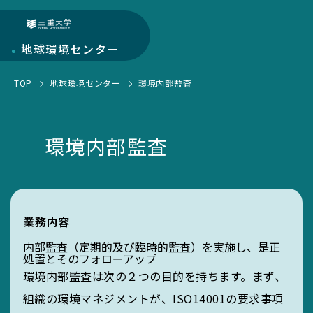
三重大学
地球環境
センター
TOP
地球環境センター
環境内部監査
地球環境センターについて
センターについて
部門紹介
環境内部監査
環境・SDGs報告書
研究部門
学生活動
お知らせ一覧
教育・人材育成部門
EGC学生委員会
トピックス一覧
キャンパス部門
業務内容
町屋海岸清掃
SciLets
環境・SDGsマネジメントシステム
内部監査（定期的及び臨時的監査）を実施し、是正
処置とそのフォローアップ
環境内部監査は次の２つの目的を持ちます。まず、
環境・情報科学館1F利用案内
組織の環境マネジメントが、ISO14001の要求事項