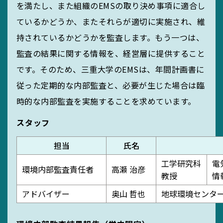
を満たし、また組織のEMSの取り決め事項に適合し
MIEUポイント
ているかどうか、またそれらが適切に実施され、維
持されているかどうかを監査します。もう一つは、
監査の結果に関する情報を、経営層に提供すること
化学薬品管理・
です。そのため、三重大学のEMSは、年間計画書に
実験廃液等
従った定期的な内部監査と、必要が生じた場合は臨
時的な内部監査を実施することを求めています。
スタッフ
EGC学生委員会
担当
氏名
工学研究科
電
環境内部監査責任者
高瀬 治彦
教授
情
町屋海岸清掃
アドバイザー
奥山 哲也
地球環境センタ