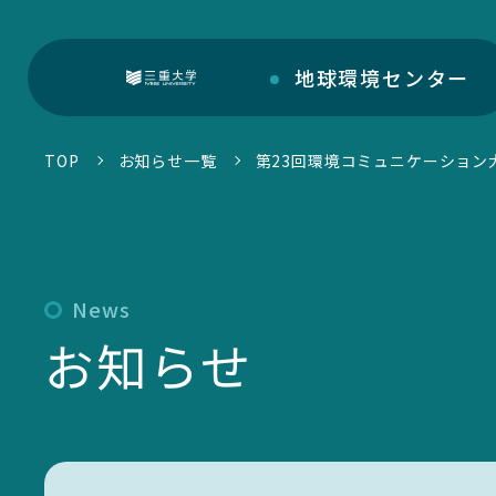
地球環境
センター
三重大学
TOP
お知らせ一覧
第23回環境コミュニケーション
部門紹介
地球環境センターについて
センターについて
News
環境・SDGs報告書
お知らせ
お知らせ一覧
トピックス一覧
環境・SDGsマネジメントシステム