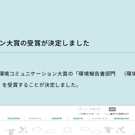
教育・人材育成部門
EGC学生委員会
h department
Education & Human Resour
町屋海岸清掃
departm
持続可能な未来を創る知恵と
行動力を育む
ョン大賞の受賞が決定しました
解決に
環境とSDGsに関する知識と実践力
を持つ人材を育成。
3回環境コミュニケーション大賞の「環境報告書部門 （環
」を受賞することが決定しました。