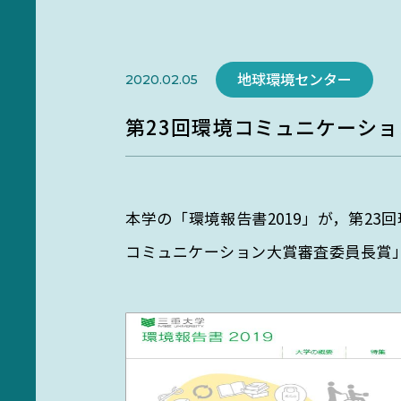
研究部門
環境・情報科学館1F利用案内
Researc
地域と地球をつなぐ
地球環境センター
2020.02.05
未来への橋渡し
第23回環境コミュニケーシ
地域と連携し、環境課題の
向けた研究を推進。
本学の「環境報告書2019」が，第2
コミュニケーション大賞審査委員長賞