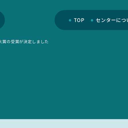
TOP
センターにつ
大賞の受賞が決定しました
部門紹介
サイトマップ
研究部門
リンク集
教育・人材育成部門
サイト利用規定
キャンパス部門
学生活動