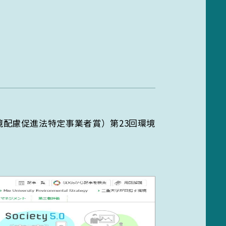
キャンパス部門
実験廃液等
ces
Campus department
ent
持続可能な未来への第一歩、
ゼロカーボンキャンパス
EGC学生委員会
ゼロカーボンキャンパスを目指
し、環境・SDGs推進活動を展開。
町屋海岸清掃
境配慮促進法特定事業者賞）第23回環境