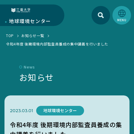
検索
三重大学
地球環境
センター
TOP
お知らせ一覧
地球環境センターについて
令和4年度 後期環境内部監査員養成の集中講義を行いました
センターについて
部門紹介
環境・SDGs報告書
研究部門
News
学生活動
お知らせ
お知らせ一覧
教育・人材育成部門
EGC学生委員会
トピックス一覧
キャンパス部門
町屋海岸清掃
SciLets
環境・SDGsマネジメントシステム
地球環境センター
2023.03.01
環境・情報科学館1F利用案内
令和4年度 後期環境内部監査員養成の集