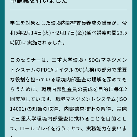
中講義を行いました
MIEUポイント
学生を対象とした環境内部監査員養成の講義が、令
和5年2月14日(火)～2月17日(金)(延べ講義時間23.5
化学薬品管理・
時間)に実施されました。
実験廃液等
このセミナーは、三重大学環境・SDGsマネジメン
トシステムのPDCAサイクルのC(点検)の部分で重要
EGC学生委員会
な役割を担っている環境内部監査の理解を深めても
らうために、環境内部監査員の養成を目的に毎年2
回実施しています。環境マネジメントシステム(ISO
14001)の知識の取得、内部監査技術の習得、実際
町屋海岸清掃
に三重大学環境内部監査に携わることを目的とし
て、ロールプレイを行うことで、実務能力を養いま