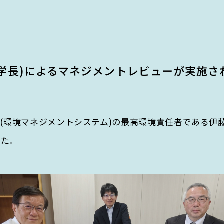
教育・人材育成部門
EGC学生委員会
h department
Education & Human Resour
町屋海岸清掃
departm
持続可能な未来を創る知恵と
行動力を育む
(学長)によるマネジメントレビューが実施さ
解決に
環境とSDGsに関する知識と実践力
を持つ人材を育成。
EMS(環境マネジメントシステム)の最高環境責任者である
した。