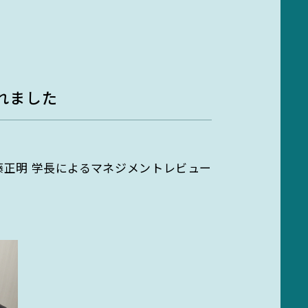
キャンパス部門
実験廃液等
ces
Campus department
ent
持続可能な未来への第一歩、
ゼロカーボンキャンパス
EGC学生委員会
れました
ゼロカーボンキャンパスを目指
し、環境・SDGs推進活動を展開。
町屋海岸清掃
伊藤正明 学長によるマネジメントレビュー