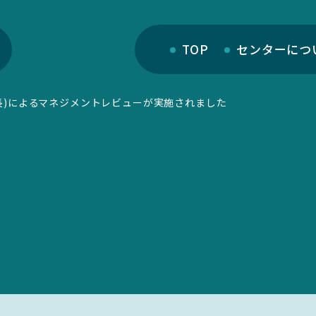
TOP
センターにつ
長)によるマネジメントレビューが実施されました
部門紹介
サイトマップ
研究部門
リンク集
教育・人材育成部門
サイト利用規定
キャンパス部門
学生活動