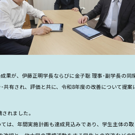
動の成果が、伊藤正明学長ならびに金子聡 理事･副学長の同
告･共有され、評価と共に、令和8年度の改善について提
摘されました。
ついては、年間実施計画も達成見込みであり、学生主体の取