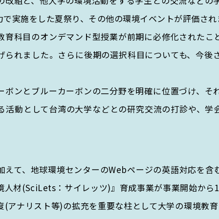
の改組と、他大学の環境活動をする学生との交流などの
力で実施をした夏祭り、その他の環境イベントが評価され
教育科目のオンデマンド型授業が前期に必修化されたこ
げられました。さらに後期の選択科目についても、今後
ーボンとブルーカーボンの二分野を明確に位置づけ、そ
る活動として台湾の大学などとの研究交流の打診や、学
加えて、地球環境センターのWebページの英語対応を含
材(SciLets：サイレッツ)』育成事業が事業開始か
度(アナリスト等)の拡充を重要な柱として大学の環境教育