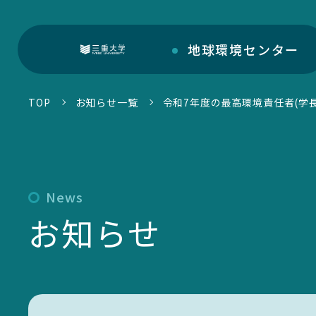
地球環境
センター
三重大学
TOP
お知らせ一覧
令和7年度の最高環境責任者(学
部門紹介
地球環境センターについて
センターについて
News
環境・SDGs報告書
お知らせ
お知らせ一覧
トピックス一覧
環境・SDGsマネジメントシステム