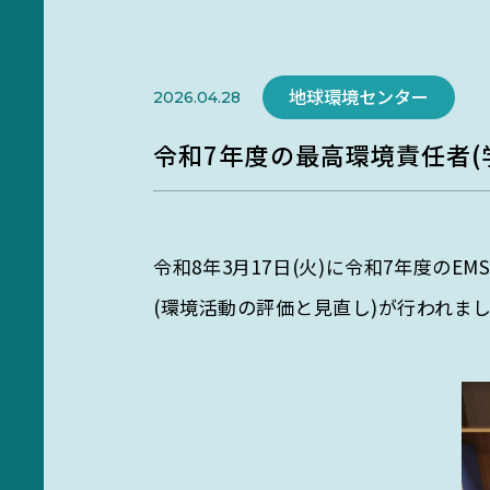
研究部門
環境・情報科学館1F利用案内
Researc
地域と地球をつなぐ
地球環境センター
2026.04.28
未来への橋渡し
令和7年度の最高環境責任者
地域と連携し、環境課題の
向けた研究を推進。
令和8年3月17日(火)に令和7年度の
(環境活動の評価と見直し)が行われま