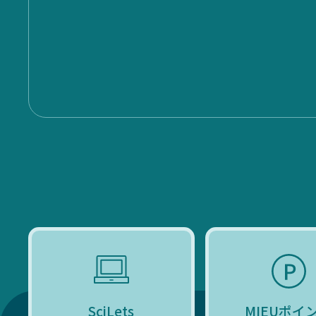
SciLets
MIEUポイ