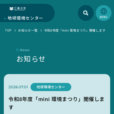
検索
三重大学
地球環境
センター
TOP
お知らせ一覧
令和8年度「mini 環境まつり」開催します
地球環境センターについて
センターについて
部門紹介
News
環境・SDGs報告書
お知らせ
研究部門
学生活動
お知らせ一覧
教育・人材育成部門
EGC学生委員会
トピックス一覧
キャンパス部門
町屋海岸清掃
地球環境センター
2026.07.01
SciLets
環境・SDGsマネジメントシステム
令和8年度「mini 環境まつり」開催しま
環境・情報科学館1F利用案内
す