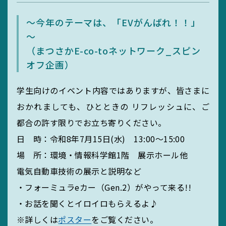
MIEUポイント
～今年のテーマは、「EVがんばれ！！」
～
（まつさかE-co-toネットワーク_スピン
化学薬品管理・
オフ企画）
実験廃液等
学生向けのイベント内容ではありますが、皆さまに
おかれましても、ひとときの リフレッシュに、ご
都合の許す限りでお立ち寄りください。
EGC学生委員会
日 時：令和8年7月15日(水) 13:00～15:00
場 所：環境・情報科学館1階 展示ホール他
電気自動車技術の展示と説明など
町屋海岸清掃
・フォーミュラeカー（Gen.2）がやって来る!!
・お話を聞くとイロイロもらえるよ♪
※詳しくは
ポスター
をご覧ください。