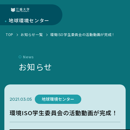
三重大学
地球環境
センター
TOP
お知らせ一覧
環境ISO学生委員会の活動動画が完成！
地球環境センターについて
センターについて
部門紹介
News
環境・SDGs報告書
お知らせ
研究部門
学生活動
お知らせ一覧
教育・人材育成部門
EGC学生委員会
トピックス一覧
キャンパス部門
町屋海岸清掃
地球環境センター
2021.03.05
SciLets
環境・SDGsマネジメントシステム
環境ISO学生委員会の活動動画が完成！
環境・情報科学館1F利用案内