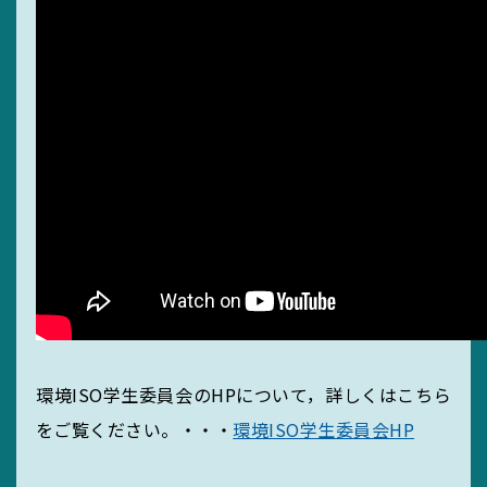
MIEUポイント
化学薬品管理・
実験廃液等
EGC学生委員会
環境ISO学生委員会のHPについて，詳しくはこちら
町屋海岸清掃
をご覧ください。・・・
環境ISO学生委員会HP