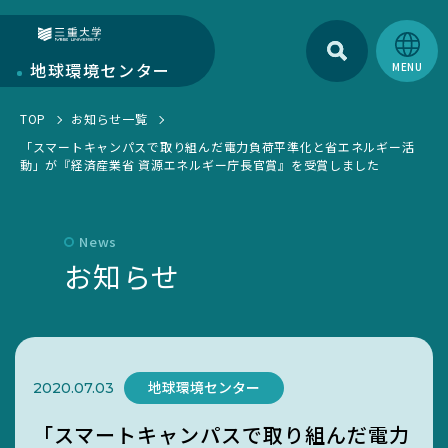
検索
三重大学
地球環境
センター
TOP
お知らせ一覧
地球環境センターについて
「スマートキャンパスで取り組んだ電力負荷平準化と省エネルギー活
動」が『経済産業省 資源エネルギー庁長官賞』を受賞しました
センターについて
部門紹介
環境・SDGs報告書
研究部門
学生活動
News
お知らせ一覧
お知らせ
教育・人材育成部門
EGC学生委員会
トピックス一覧
キャンパス部門
町屋海岸清掃
SciLets
環境・SDGsマネジメントシステム
地球環境センター
2020.07.03
環境・情報科学館1F利用案内
「スマートキャンパスで取り組んだ電力