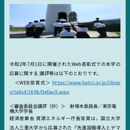
令和2年7月1日に開催されたWeb表彰式での本学の
応募に関する 講評等は以下のとおりです。
＜WEB受賞式＞
https://www.hptcj.or.jp/librar
y/tabid/1656/Default.aspx
＜審査委員会講評（抄）＞ 射場本委員長／東京電
機大学学長
経済産業省 資源エネルギー庁長官賞は，国立大学
法人三重大学から応募された『先進設備導入とデマ