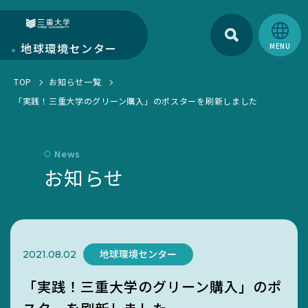
検索
三重大学
地球環境
センター
TOP
お知らせ一覧
地球環境センターについて
「実践！三重大学のグリーン購入」のポスターを刷新しました
センターについて
部門紹介
環境・SDGs報告書
研究部門
News
学生活動
お知らせ
お知らせ一覧
教育・人材育成部門
EGC学生委員会
トピックス一覧
キャンパス部門
町屋海岸清掃
SciLets
環境・SDGsマネジメントシステム
地球環境センター
2021.08.02
環境・情報科学館1F利用案内
「実践！三重大学のグリーン購入」のポ