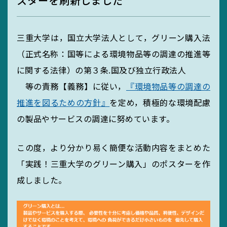
スターを刷新しました
MIEUポイント
三重大学は，国立大学法人として，グリーン購⼊法
（正式名称：国等による環境物品等の調達の推進等
化学薬品管理・
に関する法律）の第３条.国及び独立行政法人
実験廃液等
等の責務【義務】に従い，
『環境物品等の調達の
推進を図るための方針』
を定め，積極的な環境配慮
の製品やサービスの調達に努めています。
EGC学生委員会
この度，より分かり易く簡便な活動内容をまとめた
「実践！三重大学のグリーン購入」のポスターを作
成しました。
町屋海岸清掃