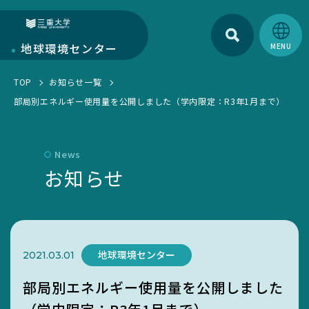
検索
三重大学
地球環境
センター
TOP
お知らせ一覧
地球環境センターについて
部局別エネルギー使用量を公開しました（学内限定：R3年1月まで）
センターについて
部門紹介
環境・SDGs報告書
研究部門
News
学生活動
お知らせ
お知らせ一覧
教育・人材育成部門
EGC学生委員会
トピックス一覧
キャンパス部門
町屋海岸清掃
SciLets
環境・SDGsマネジメントシステム
地球環境センター
2021.03.01
環境・情報科学館1F利用案内
部局別エネルギー使用量を公開しました