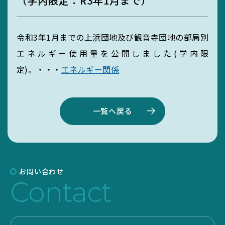
（学内限定：R3年1月まで）
MIEUポイント
令和3年1月までの上浜団地及び観音寺団地の部局別
エネルギー使用量を公開しました(学内限
化学薬品管理・
定)。・・・
エネルギー関係
実験廃液等
一覧へ戻る
EGC学生委員会
お問い合わせ
Contact
町屋海岸清掃