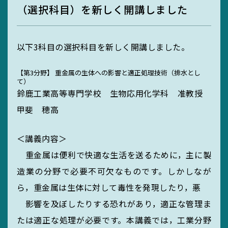
（選択科目）を新しく開講しました
MIEUポイント
以下3科目の選択科目を新しく開講しました。
化学薬品管理・
【第3分野】 重金属の生体への影響と適正処理技術（排水とし
実験廃液等
て）
鈴鹿工業高等専門学校 生物応用化学科 准教授
甲斐 穂高
EGC学生委員会
＜講義内容＞
重金属は便利で快適な生活を送るために，主に製
造業の分野で必要不可欠なものです。しかしなが
町屋海岸清掃
ら，重金属は生体に対して毒性を発現したり，悪
影響を及ぼしたりする恐れがあり，適正な管理ま
たは適正な処理が必要です。本講義では，工業分野