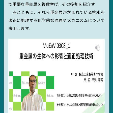
で重要な重金属を複数挙げ，その役割を紹介す
サイトマップ
るとともに，それら重金属が含まれている排水を
リンク集
適正に処理する化学的な原理やメカニズムについて
サイト利用規定
説明します。