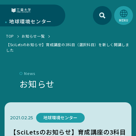
検索
三重大学
地球環境
センター
TOP
お知らせ一覧
地球環境センターについて
【SciLetsのお知らせ】育成講座の3科目（選択科目）を新しく開講しま
した
センターについて
部門紹介
環境・SDGs報告書
研究部門
学生活動
News
お知らせ一覧
お知らせ
教育・人材育成部門
EGC学生委員会
トピックス一覧
キャンパス部門
町屋海岸清掃
SciLets
環境・SDGsマネジメントシステム
地球環境センター
2021.02.25
環境・情報科学館1F利用案内
【SciLetsのお知らせ】育成講座の3科目