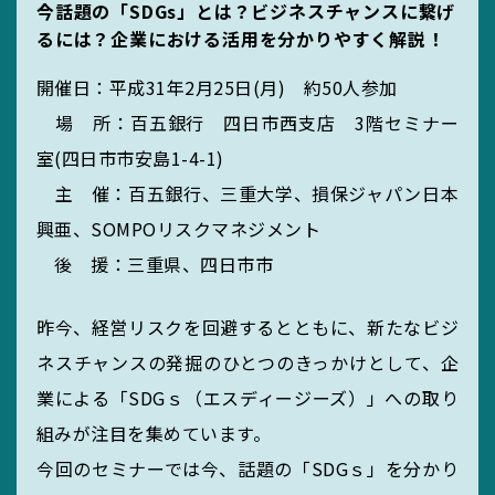
今話題の「SDGs」とは？ビジネスチャンスに繋げ
MIEUポイント
るには？企業における活用を分かりやすく解説！
開催日：平成31年2月25日(月) 約50人参加
場 所：百五銀行 四日市西支店 3階セミナー
化学薬品管理・
室(四日市市安島1-4-1)
実験廃液等
主 催：百五銀行、三重大学、損保ジャパン日本
興亜、SOMPOリスクマネジメント
後 援：三重県、四日市市
EGC学生委員会
昨今、経営リスクを回避するとともに、新たなビジ
ネスチャンスの発掘のひとつのきっかけとして、企
業による「SDGｓ（エスディージーズ）」への取り
町屋海岸清掃
組みが注目を集めています。
今回のセミナーでは今、話題の「SDGｓ」を分かり