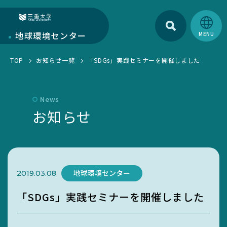
検索
三重大学
地球環境
センター
TOP
お知らせ一覧
「SDGs」実践セミナーを開催しました
地球環境センターについて
センターについて
部門紹介
News
環境・SDGs報告書
お知らせ
研究部門
学生活動
お知らせ一覧
教育・人材育成部門
EGC学生委員会
トピックス一覧
キャンパス部門
町屋海岸清掃
地球環境センター
2019.03.08
SciLets
環境・SDGsマネジメントシステム
「SDGs」実践セミナーを開催しました
環境・情報科学館1F利用案内