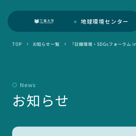
地球環境
センター
三重大学
TOP
お知らせ一覧
「日韓環境・SDGsフォーラム 
部門紹介
地球環境センターについて
センターについて
News
環境・SDGs報告書
お知らせ
お知らせ一覧
トピックス一覧
環境・SDGsマネジメントシステム