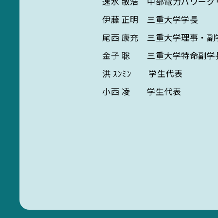
速水 敏浩 中部電力パワーグリッ
伊藤 正明 三重大学学長
尾西 康充 三重大学理事・副
金子 聡 三重大学特命副学
洪 ｽﾝﾐﾝ 学生代表
小西 凌 学生代表