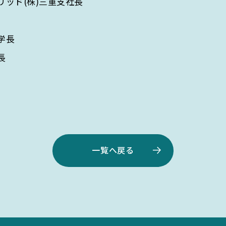
ド(株)三重支社長
学長
長
一覧へ戻る