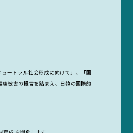
キャンパス部門
実験廃液等
ces
Campus department
ent
持続可能な未来への第一歩、
ゼロカーボンキャンパス
EGC学生委員会
ゼロカーボンキャンパスを目指
し、環境・SDGs推進活動を展開。
町屋海岸清掃
ンニュートラル社会形成に向けて」、「国
健康被害の提言を踏まえ、日韓の国際的
育成 を開催します。