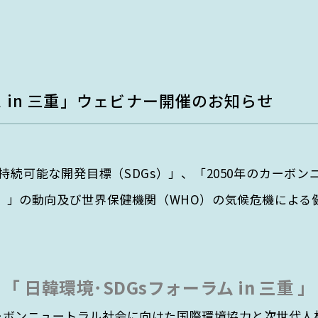
教育・人材育成部門
EGC学生委員会
h department
Education & Human Resour
町屋海岸清掃
departm
持続可能な未来を創る知恵と
行動力を育む
 in 三重」ウェビナー開催のお知らせ
解決に
環境とSDGsに関する知識と実践力
を持つ人材を育成。
連持続可能な開発目標（SDGs）」、「2050年のカーボ
P）」の動向及び世界保健機関（WHO）の気候危機による
「 日韓環境･SDGsフォーラム in 三重 」
ーボンニュートラル社会に向けた国際環境協力と次世代人材