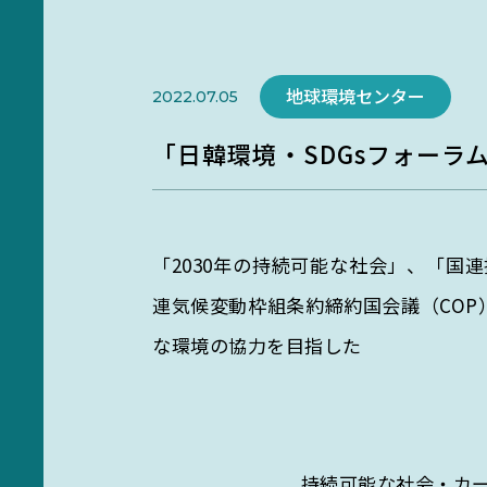
研究部門
環境・情報科学館1F利用案内
Researc
地域と地球をつなぐ
地球環境センター
2022.07.05
未来への橋渡し
「日韓環境・SDGsフォーラム
地域と連携し、環境課題の
向けた研究を推進。
「2030年の持続可能な社会」、「国
連気候変動枠組条約締約国会議（CO
な環境の協力を目指した
持続可能な社会・カ