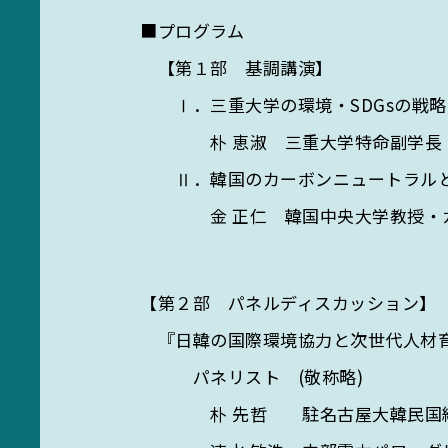
■プログラム
【第１部 基調講演】
Ⅰ．三重大学の環境・SDGsの戦略
朴 恵淑 三重大学特命副学長・WH
Ⅱ．韓国のカーボンニュートラルとS
金 正仁 韓国中央大学教授・カー
【第２部 パネルディスカッション】
SE
『日韓の国際環境協力と次世代人材
パネリスト (敬称略)
朴 先哲 駐名古屋大韓民国