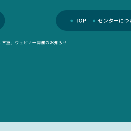
TOP
センターにつ
in 三重」ウェビナー開催のお知らせ
部門紹介
サイトマップ
研究部門
リンク集
教育・人材育成部門
サイト利用規定
キャンパス部門
学生活動