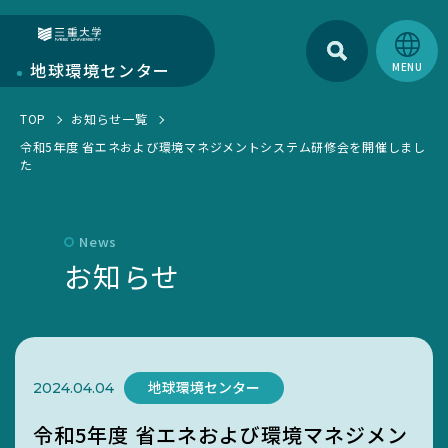
検索
三重大学
地球環境
センター
TOP
お知らせ一覧
地球環境センターについて
令和5年度 省エネおよび環境マネジメントシステム研修会を開催しまし
た
センターについて
部門紹介
環境・SDGs報告書
研究部門
学生活動
News
お知らせ一覧
お知らせ
教育・人材育成部門
EGC学生委員会
トピックス一覧
キャンパス部門
町屋海岸清掃
SciLets
環境・SDGsマネジメントシステム
地球環境センター
2024.04.04
環境・情報科学館1F利用案内
令和5年度 省エネおよび環境マネジメン