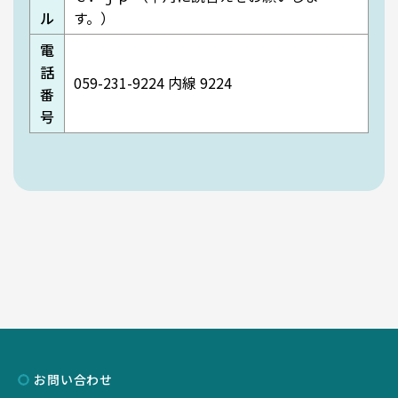
MIEUポイント
ル
す。）
電
話
059-231-9224 内線 9224
番
化学薬品管理・
号
実験廃液等
EGC学生委員会
町屋海岸清掃
お問い合わせ