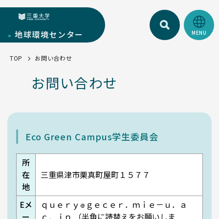
検索
三重大学
地球環境
センター
TOP
お問い合わせ
地球環境センターについて
お問い合わせ
センターについて
部門紹介
環境・SDGs報告書
研究部門
学生活動
お知らせ一覧
教育・人材育成部門
EGC学生委員会
Eco Green Campus学生委員会
トピックス一覧
キャンパス部門
町屋海岸清掃
所
SciLets
環境・SDGsマネジメントシステム
在
三重県津市栗真町屋町１５７７
地
環境・情報科学館1F利用案内
Eメ
ｑｕｅｒｙ
ｇｅｃｅｒ．ｍｉｅ－ｕ．ａ
ー
ｃ．ｊｐ （半角に読替えをお願いしま