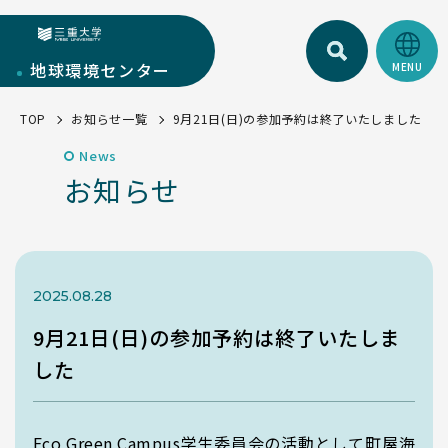
検索
三重大学
地球環境
センター
TOP
お知らせ一覧
9月21日(日)の参加予約は終了いたしました
地球環境センターについて
News
センターについて
お知らせ
部門紹介
環境・SDGs報告書
研究部門
学生活動
お知らせ一覧
教育・人材育成部門
EGC学生委員会
2025.08.28
トピックス一覧
キャンパス部門
町屋海岸清掃
9月21日(日)の参加予約は終了いたしま
SciLets
環境・SDGsマネジメントシステム
した
環境・情報科学館1F利用案内
Eco Green Campus学生委員会の活動として町屋海