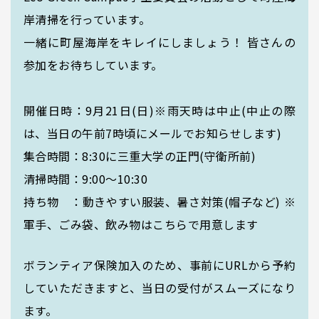
MIEUポイント
岸清掃を行っています。
一緒に町屋海岸をキレイにしましょう！ 皆さんの
参加をお待ちしています。
化学薬品管理・
実験廃液等
開催日時：9月21日(日)※雨天時は中止(中止の際
は、当日の午前7時頃にメールでお知らせします)
集合時間：8:30に三重大学の正門(守衛所前)
EGC学生委員会
清掃時間：9:00～10:30
持ち物 ：動きやすい服装、暑さ対策(帽子など) ※
軍手、ごみ袋、飲み物はこちらで用意します
町屋海岸清掃
ボランティア保険加入のため、事前にURLから予約
していただきますと、当日の受付がスムーズになり
ます。