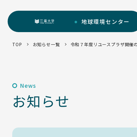
地球環境
センター
三重大学
TOP
お知らせ一覧
令和７年度リユースプラザ開催
部門紹介
地球環境センターについて
センターについて
News
環境・SDGs報告書
お知らせ
お知らせ一覧
トピックス一覧
環境・SDGsマネジメントシステム