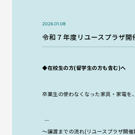
研究部門
環境・情報科学館1F利用案内
Researc
2026.01.08
地域と地球をつなぐ
未来への橋渡し
令和７年度リユースプラザ開
地域と連携し、環境課題の
向けた研究を推進。
◆
在校生の方
(
留学生の方も含む
)
へ
卒業生の使わなくなった家具・家電を
――――――――――――――――――――――――――――――――――――――――
～譲渡までの流れ(リユースプラザ開催