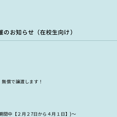
教育・人材育成部門
EGC学生委員会
h department
Education & Human Resour
町屋海岸清掃
departm
持続可能な未来を創る知恵と
催のお知らせ（在校生向け）
行動力を育む
解決に
環境とSDGsに関する知識と実践力
を持つ人材を育成。
、無償で譲渡します！
期間中【２月２7日から４月１日】)～