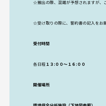
☆搬出の際、混雑が予想されますが、
☆受け取りの際に、誓約書の記入をお
受付時間
各日程
１３:００～１６:００
開催場所
環境保全分析施設（下地図参照）