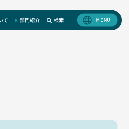
いて
部門紹介
検索
SciLets
MIEUポイント
化学薬品管理・