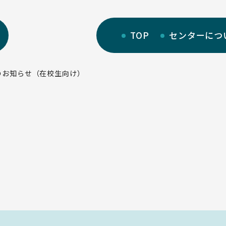
TOP
センターにつ
のお知らせ（在校生向け）
部門紹介
サイトマップ
研究部門
リンク集
教育・人材育成部門
サイト利用規定
キャンパス部門
学生活動