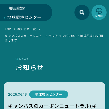
検索
三重大学
地球環境
センター
TOP
お知らせ一覧
地球環境センターについて
キャンパスのカーボンニュートラル(キャンパス緑花・紫陽花編)をご紹
介します
センターについて
部門紹介
環境・SDGs報告書
研究部門
学生活動
News
お知らせ一覧
お知らせ
教育・人材育成部門
EGC学生委員会
トピックス一覧
キャンパス部門
町屋海岸清掃
SciLets
環境・SDGsマネジメントシステム
地球環境センター
2026.06.18
環境・情報科学館1F利用案内
キャンパスのカーボンニュートラル(キ