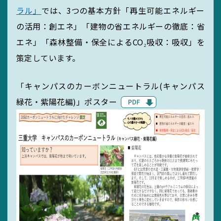
ラル」
では、3つの基本方針「再生可能エネルギー
サイトマップ
の活用：創エネ」「建物の省エネルギーの徹底：省
リンク集
エネ」「森林整備・保全によるCO₂吸収：吸収」を
サイト利用規定
策定しています。
「キャンパスのカーボンニュートラル(キャンパス
緑花・紫陽花編)」ポスター