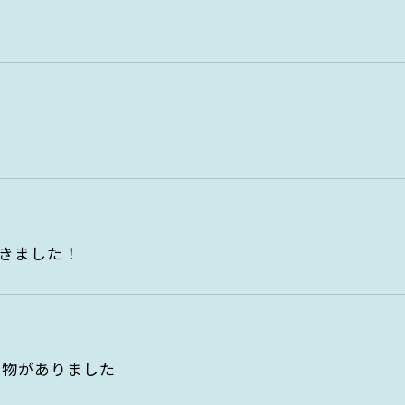
教育・人材育成部門
EGC学生委員会
h department
Education & Human Resour
町屋海岸清掃
departm
持続可能な未来を創る知恵と
行動力を育む
解決に
環境とSDGsに関する知識と実践力
を持つ人材を育成。
きました！
し物がありました