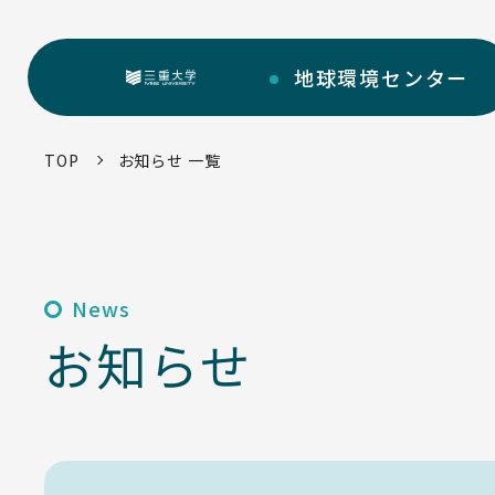
地球環境
センター
三重大学
TOP
お知らせ 一覧
部門紹介
地球環境センターについて
センターについて
News
環境・SDGs報告書
お知らせ
お知らせ一覧
トピックス一覧
環境・SDGsマネジメントシステム