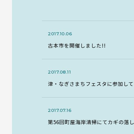
研究部門
環境・情報科学館1F利用案内
Researc
地域と地球をつなぐ
未来への橋渡し
2017.10.06
古本市を開催しました!!
地域と連携し、環境課題の
向けた研究を推進。
2017.08.11
津・なぎさまちフェスタに参加して
2017.07.16
第56回町屋海岸清掃にてカギの落