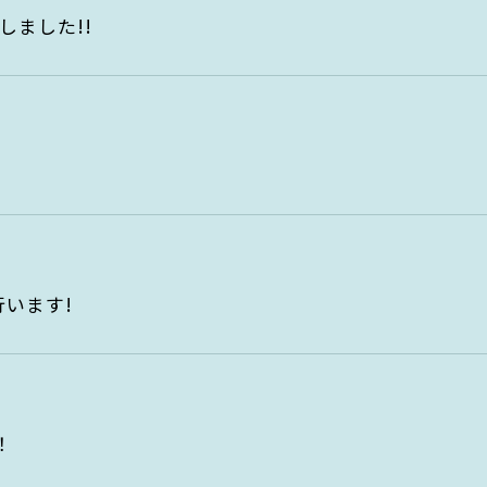
しました!!
行います!
！