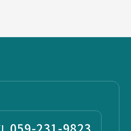
059-231-9823
EL