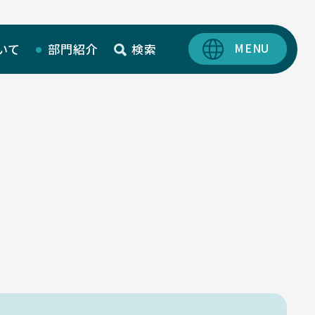
いて
部門紹介
検索
SciLets
MIEUポイント
化学薬品管理・