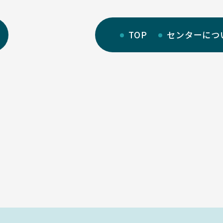
TOP
センターにつ
部門紹介
サイトマップ
研究部門
リンク集
教育・人材育成部門
サイト利用規定
キャンパス部門
学生活動